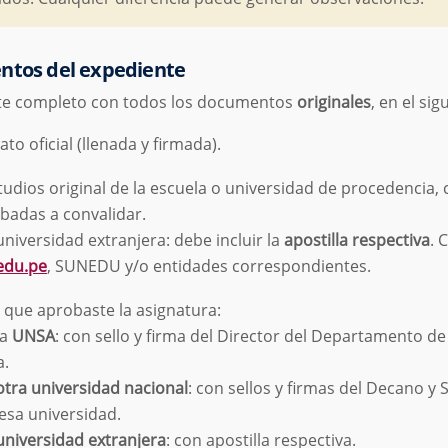
ntos del expediente
nte completo con todos los documentos
originales
, en el si
to oficial (llenada y firmada).
tudios original de la escuela o universidad de procedencia, 
badas a convalidar.
universidad extranjera: debe incluir la
apostilla respectiva
. 
edu.pe
, SUNEDU y/o entidades correspondientes.
n que aprobaste la asignatura:
la
UNSA
: con sello y firma del Director del Departamento de
a.
otra universidad nacional
: con sellos y firmas del Decano y 
esa universidad.
universidad extranjera
: con apostilla respectiva.