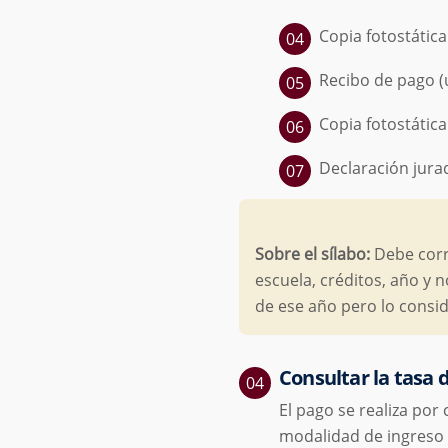
Copia fotostática
Recibo de pago (u
Copia fotostática
Declaración jura
Sobre el sílabo:
Debe corr
escuela, créditos, año y 
de ese año pero lo consi
Consultar la tasa
El pago se realiza por
modalidad de ingreso y