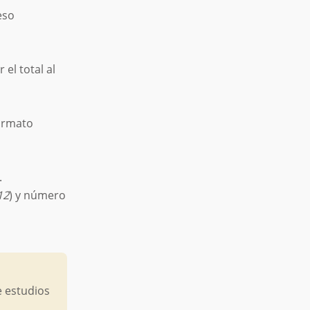
eso
 el total al
formato
.
12
) y número
e estudios