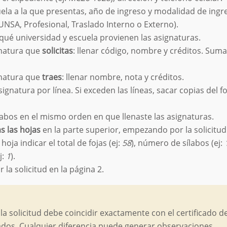
uela a la que presentas, año de ingreso y modalidad de ingr
UNSA, Profesional, Traslado Interno o Externo).
qué universidad y escuela provienen las asignaturas.
gnatura que
solicitas
: llenar código, nombre y créditos. Sumar
gnatura que
traes
: llenar nombre, nota y créditos.
signatura por línea. Si exceden las líneas, sacar copias del 
labos en el mismo orden en que llenaste las asignaturas.
s las hojas
en la parte superior, empezando por la solicitud
hoja indicar el total de fojas (ej:
58
), número de sílabos (ej:
j:
1
).
r la solicitud en la página 2.
 la solicitud debe coincidir exactamente con el certificado d
ados. Cualquier diferencia puede generar observaciones.