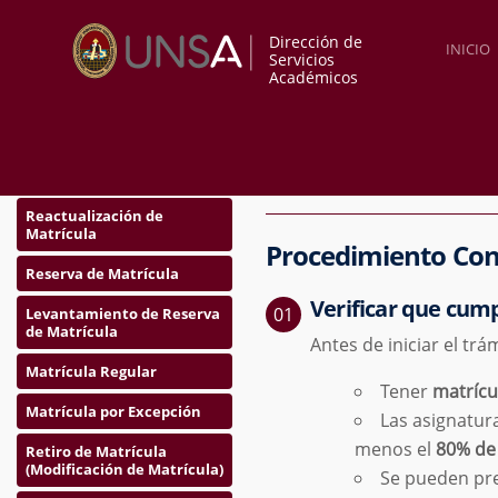
CONVALIDACIO
Dirección de
INICIO
Servicios
Académicos
Gestión Matrícula
Convalidacione
Reactualización de
Matrícula
Procedimiento Con
Reserva de Matrícula
Verificar que cump
Levantamiento de Reserva
de Matrícula
Antes de iniciar el tr
Matrícula Regular
Tener
matrícu
Matrícula por Excepción
Las asignatur
menos el
80% de
Retiro de Matrícula
(Modificación de Matrícula)
Se pueden pr