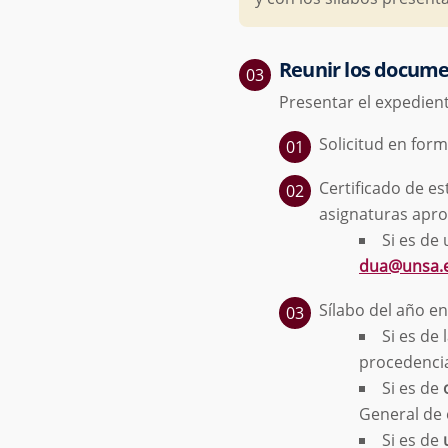
Reunir los docume
Presentar el expedie
Solicitud en forma
Certificado de es
asignaturas apro
Si es de 
dua@unsa.
Sílabo del año e
Si es de 
procedenci
Si es de
General de 
Si es de