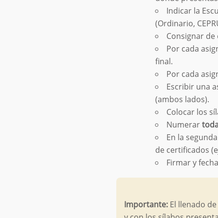
Indicar la Esc
(Ordinario, CEPR
Consignar de 
Por cada asi
final.
Por cada asi
Escribir una a
(ambos lados).
Colocar los sí
Numerar
toda
En la segunda 
de certificados (e
Firmar y fecha
Importante:
El llenado de
y con los sílabos present