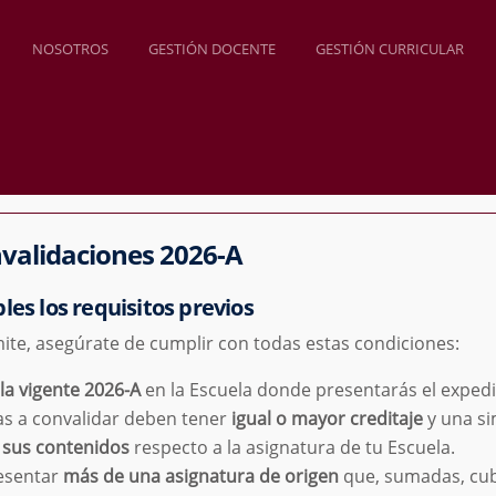
NES
NOSOTROS
GESTIÓN DOCENTE
GESTIÓN CURRICULAR
s
validaciones 2026-A
les los requisitos previos
ámite, asegúrate de cumplir con todas estas condiciones:
la vigente 2026-A
en la Escuela donde presentarás el expedi
as a convalidar deben tener
igual o mayor creditaje
y una sim
 sus contenidos
respecto a la asignatura de tu Escuela.
esentar
más de una asignatura de origen
que, sumadas, cub