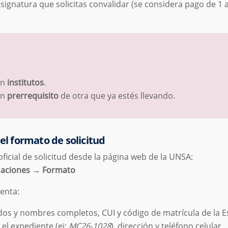
signatura que solicitas convalidar (se considera pago de 1 
en
institutos
.
an
prerrequisito
de otra que ya estés llevando.
 el formato de solicitud
ficial de solicitud desde la página web de la UNSA:
aciones → Formato
uenta:
lidos y nombres completos, CUI y código de matrícula de la E
el expediente (ej:
MC26-1028
), dirección y teléfono celular.