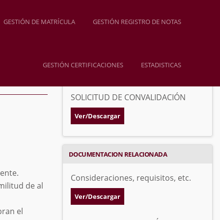
GESTIÓN DE MATRÍCULA
GESTIÓN REGISTRO DE NOTAS
GESTIÓN CERTIFICACIONES
ESTADISTICAS
FORMATOS
SOLICITUD DE CONVALIDACIÓN
Ver/Descargar
DOCUMENTACION RELACIONADA
ente.
Consideraciones, requisitos, etc.
ilitud de al
Ver/Descargar
ran el