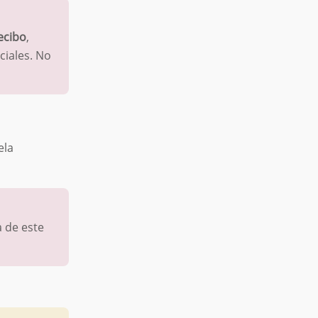
ecibo
,
ciales. No
ela
a de este