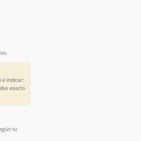
dos.
e indicar:
labo exacto
según tu